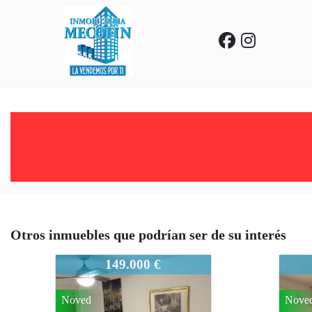
Otros inmuebles que podrían ser de su interés
802-721
802-7
149.000 €
Noved
Nove