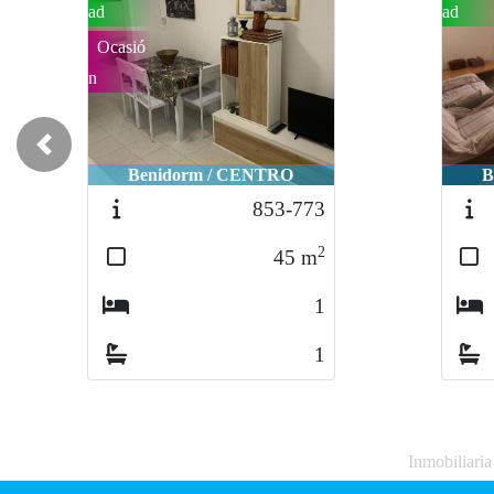
ad
ad
Ocasió
n
Previous
Benidorm / CENTRO
B
853-773
2
45
m
1
1
Inmobiliari