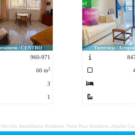
ad
Ocasió
n
enidorm / CENTRO
Torrevieja / Acequi
960-971
84
2
60
m
3
1
a Mecofin, Inmobiliarias Benidorm, Venta Pisos Benidorm, Alquiler Ca