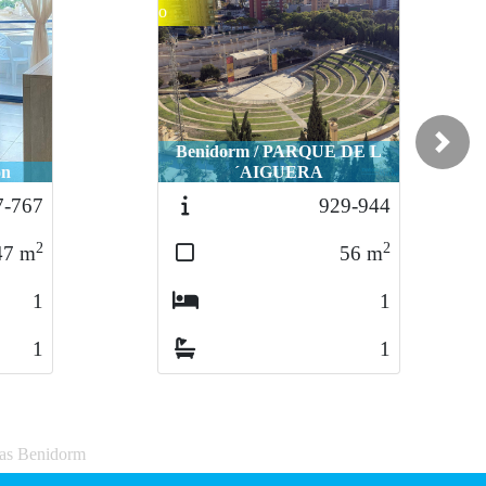
o
Benidorm / PARQUE DE L
Next
ón
´AIGUERA
7-767
929-944
2
2
47
m
56
m
1
1
1
1
sas Benidorm