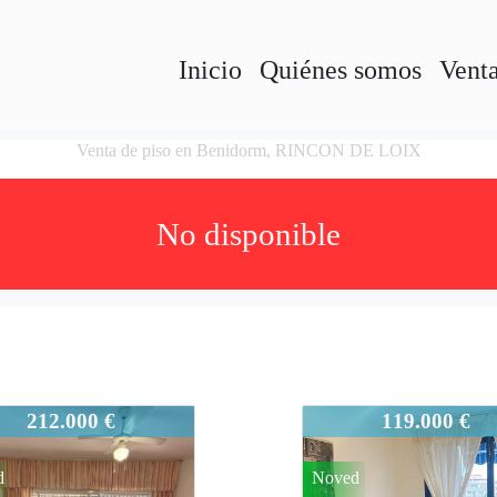
Inicio
Quiénes somos
Vent
Venta de piso en Benidorm, RINCON DE LOIX
No disponible
21
802-721
212.000 €
119.000 €
d
Noved