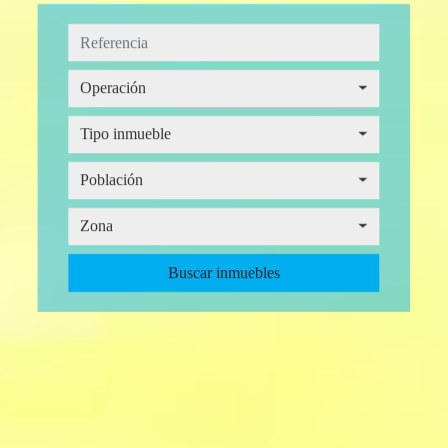
Operación
Operación
Tipo inmueble
Tipo inmueble
Provincia
Población
Población
Zona
Zona
Buscar inmuebles