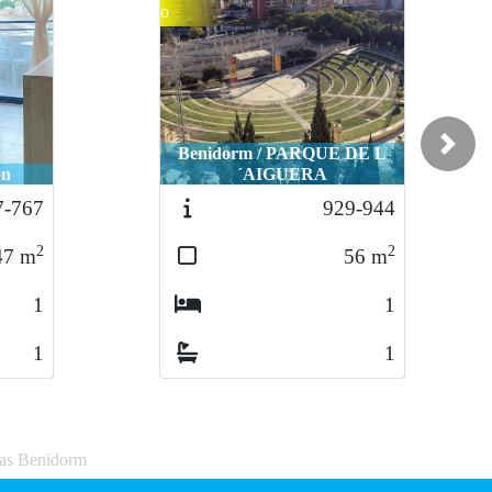
o
Benidorm / PARQUE DE L
Next
ón
´AIGUERA
7-767
929-944
2
2
47
m
56
m
1
1
1
1
sas Benidorm