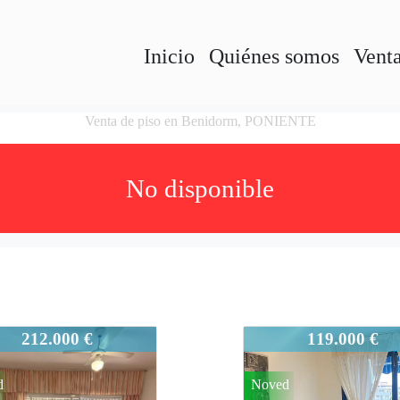
Inicio
Quiénes somos
Vent
Venta de piso en Benidorm, PONIENTE
No disponible
45
931-945
212.000 €
119.000 €
d
Noved