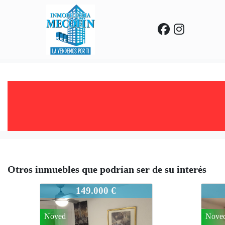
Otros inmuebles que podrían ser de su interés
931-945
931-9
149.000 €
Noved
Nove