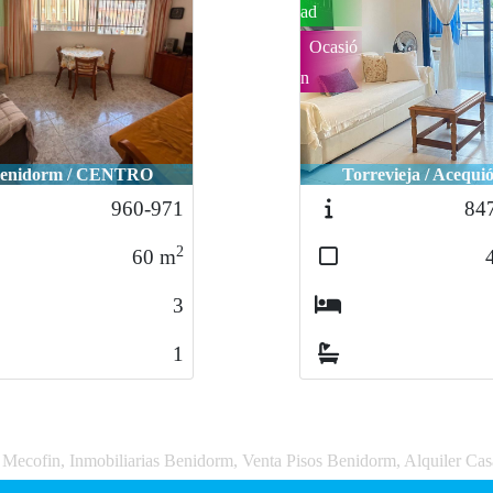
ad
Ocasió
n
enidorm / CENTRO
Torrevieja / Acequi
960-971
84
2
60
m
3
1
a Mecofin, Inmobiliarias Benidorm, Venta Pisos Benidorm, Alquiler Ca