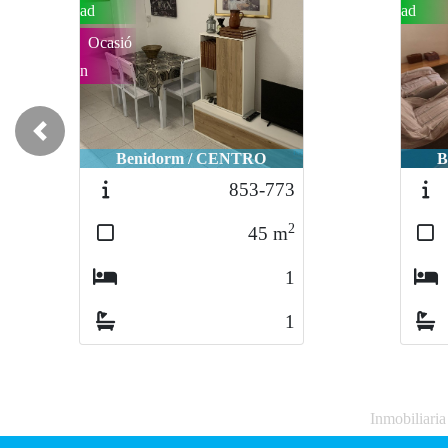
ad
ad
Ocasió
n
Previous
Benidorm / CENTRO
B
853-773
2
45
m
1
1
Inmobiliari