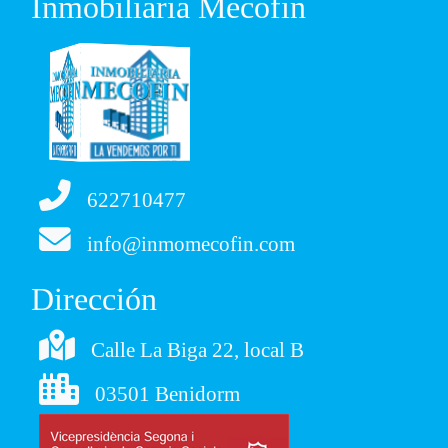
Inmobiliaria Mecofin
622710477
info@inmomecofin.com
Dirección
Calle La Biga 22, local B
03501 Benidorm