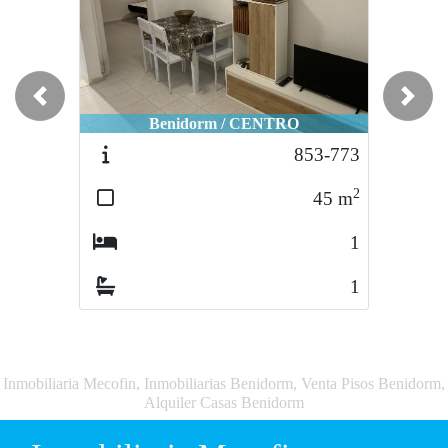
Previous
Next
Benidorm / CENTRO
853-773
2
45
m
1
1
Inmobiliaria Mecofin, Inmobiliarias Benidorm, Venta Pisos Benidorm,
Alquiler Casas Benidorm