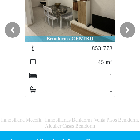
Previous
Next
Benidorm / CENTRO
853-773
2
45
m
1
1
Inmobiliaria Mecofin, Inmobiliarias Benidorm, Venta Pisos Benidorm,
Alquiler Casas Benidorm