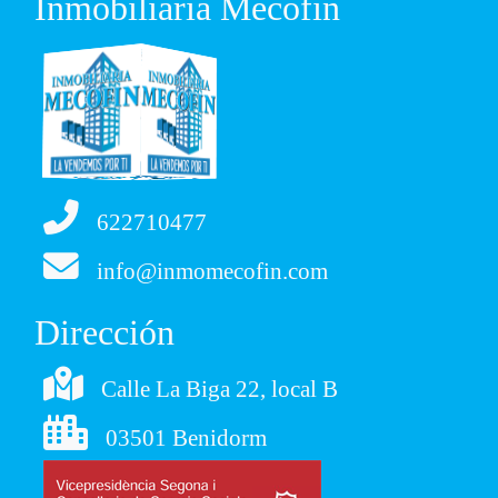
Inmobiliaria Mecofin
622710477
info@inmomecofin.com
Dirección
Calle La Biga 22, local B
03501 Benidorm