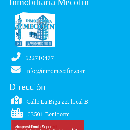
Inmobiliaria Mecofin
622710477
info@inmomecofin.com
Dirección
Calle La Biga 22, local B
03501 Benidorm