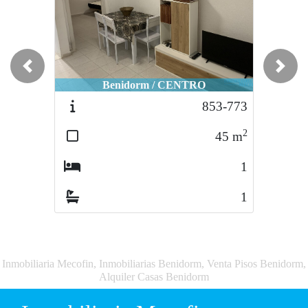
Previous
Next
Benidorm / CENTRO
853-773
2
45
m
1
1
Inmobiliaria Mecofin, Inmobiliarias Benidorm, Venta Pisos Benidorm,
Alquiler Casas Benidorm