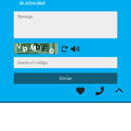
de privacidad
mensaje
Captcha
Enviar
© 2026
Inmobiliaria Mecofin
·
Política de privacidad
·
Política de cookies
·
Aviso legal
· Soporte:
Inmobigrama