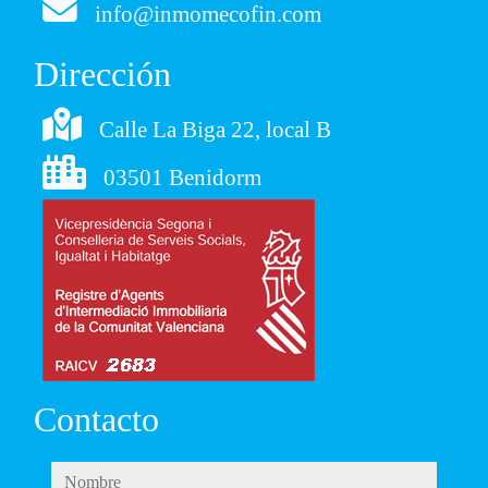
info@inmomecofin.com
Dirección
Calle La Biga 22, local B
03501 Benidorm
Contacto
nombre