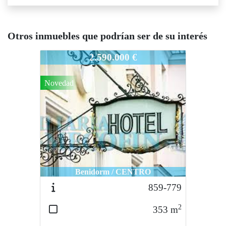
Otros inmuebles que podrían ser de su interés
898-818
2.590.000 €
Novedad
Benidorm / CENTRO
859-779
2
353
m