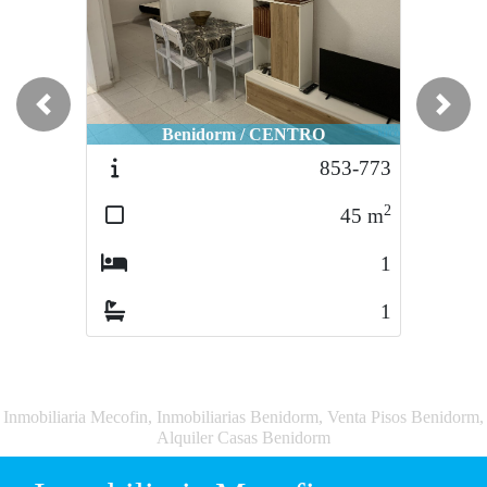
Previous
Next
Benidorm / CENTRO
853-773
2
45
m
1
1
Inmobiliaria Mecofin, Inmobiliarias Benidorm, Venta Pisos Benidorm,
Alquiler Casas Benidorm