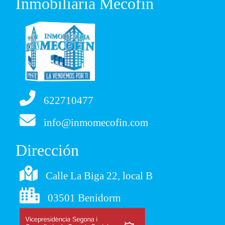
Inmobiliaria Mecofin
622710477
info@inmomecofin.com
Dirección
Calle La Biga 22, local B
03501 Benidorm